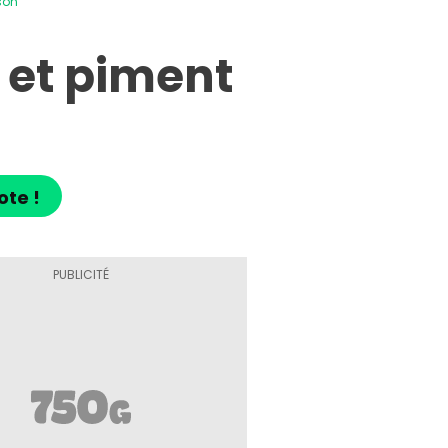
son
 et piment
ote !