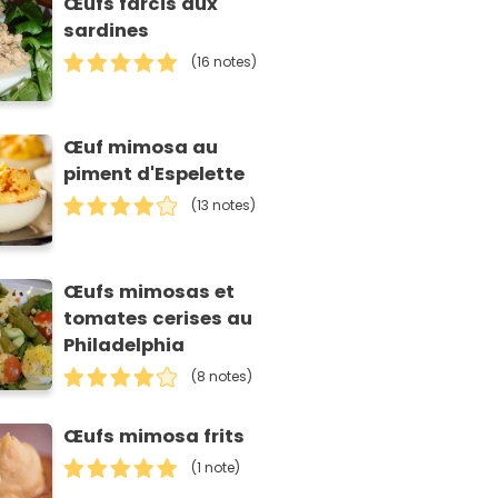
Œufs farcis aux
sardines
(16 notes)
Œuf mimosa au
piment d'Espelette
(13 notes)
Œufs mimosas et
tomates cerises au
Philadelphia
(8 notes)
Œufs mimosa frits
(1 note)