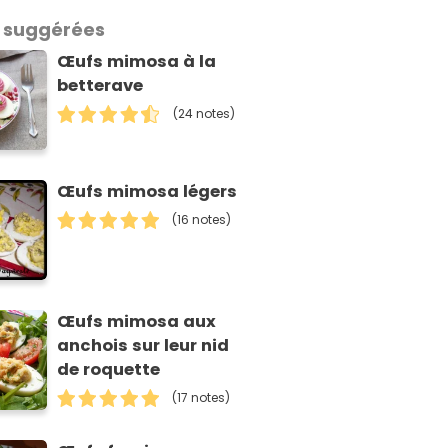
 suggérées
Œufs mimosa à la
betterave
(24 notes)
Œufs mimosa légers
(16 notes)
Œufs mimosa aux
anchois sur leur nid
de roquette
(17 notes)