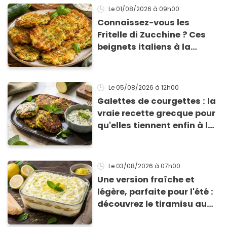
Le 01/08/2026
à 09h00
Connaissez-vous les
Fritelle di Zucchine ? Ces
beignets italiens à la
courgette prêts en 10 min
sont un pur délice !
Le 05/08/2026
à 12h00
Galettes de courgettes : la
vraie recette grecque pour
qu'elles tiennent enfin à la
cuisson
Le 03/08/2026
à 07h00
Une version fraîche et
légère, parfaite pour l'été :
découvrez le tiramisu au
citron de Viviana, la