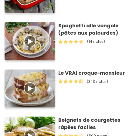
Spaghetti alle vongole
(pâtes aux palourdes)
(14 notes)
Le VRAI croque-monsieur
(340 notes)
Beignets de courgettes
râpées faciles
(509 notes)