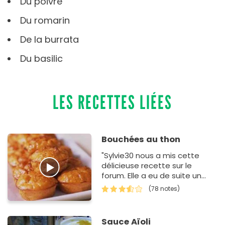
Du poivre
Du romarin
De la burrata
Du basilic
LES RECETTES LIÉES
Bouchées au thon
"Sylvie30 nous a mis cette
délicieuse recette sur le
forum. Elle a eu de suite un
grand succès : les bouchées
(78 notes)
sont moelleuses, fondantes
et sur…
Sauce Aïoli