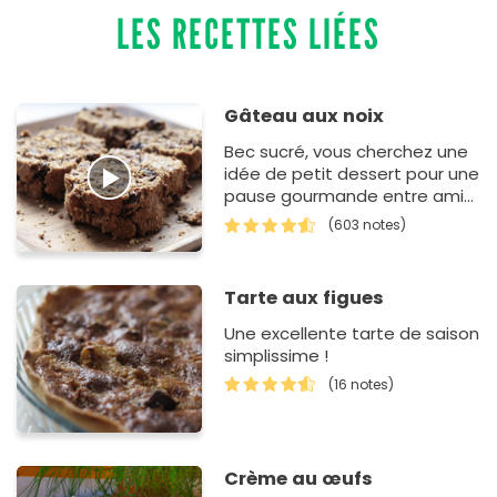
LES RECETTES LIÉES
Gâteau aux noix
Bec sucré, vous cherchez une
idée de petit dessert pour une
pause gourmande entre amis
ou en famille ? Cette recette
(603 notes)
de gâteau aux noix est un j…
Tarte aux figues
Une excellente tarte de saison
simplissime !
(16 notes)
Crème au œufs