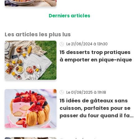
(et l’erreur que l’on fait
presque tous)
Derniers articles
Les articles les plus lus
Le 21/06/2024
à 13h30
15 desserts trop pratiques
à emporter en pique-nique
Le 01/08/2025
à 11h18
15 idées de gâteaux sans
cuisson, parfaites pour se
passer du four quand il fait
chaud