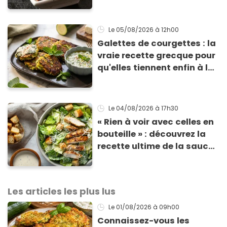
totalement bluffant
Le 05/08/2026
à 12h00
Galettes de courgettes : la
vraie recette grecque pour
qu'elles tiennent enfin à la
cuisson
Le 04/08/2026
à 17h30
« Rien à voir avec celles en
bouteille » : découvrez la
recette ultime de la sauce
César par un chef étoilé
Les articles les plus lus
Le 01/08/2026
à 09h00
Connaissez-vous les