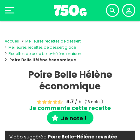
Accueil
Meilleures recettes de dessert
Meilleures recettes de dessert glacé
Recettes de poire belle-hélène maison
Poire Belle Hélène économique
Poire Belle Hélène
économique
4.7
/ 5
(16 notes)
Je commente cette recette
Je note !
Vidéo suggérée
Poire Belle-Hélène revisitée