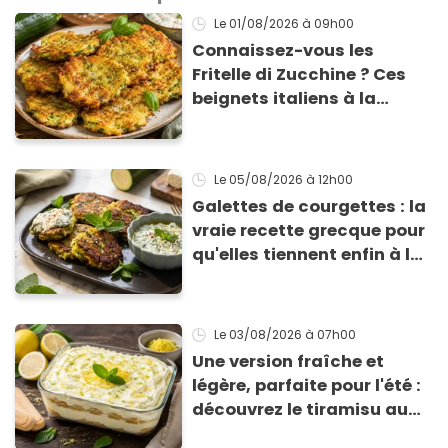
Le 01/08/2026
à 09h00
Connaissez-vous les
Fritelle di Zucchine ? Ces
beignets italiens à la
courgette prêts en 10 min
sont un pur délice !
Le 05/08/2026
à 12h00
Galettes de courgettes : la
vraie recette grecque pour
qu'elles tiennent enfin à la
cuisson
Le 03/08/2026
à 07h00
Une version fraîche et
légère, parfaite pour l'été :
découvrez le tiramisu au
citron de Viviana, la