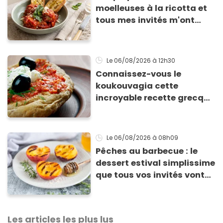
moelleuses à la ricotta et
tous mes invités m'ont
supplié d'avoir la recette !
Le 06/08/2026
à 12h30
Connaissez-vous le
koukouvagia cette
incroyable recette grecque
à base de pain rassis et de
tomates
Le 06/08/2026
à 08h09
Pêches au barbecue : le
dessert estival simplissime
que tous vos invités vont
vous réclamer
Les articles les plus lus