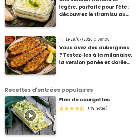
légère, parfaite pour l'été :
découvrez le tiramisu au
citron de Viviana, la
gagnante de Top Chef !
Le 29/07/2026
à 09h00
Vous avez des aubergines
? Testez-les à la milanaise,
la version panée et dorée
qui change du gratin
classique
Recettes d'entrées populaires
Flan de courgettes
(49 notes)