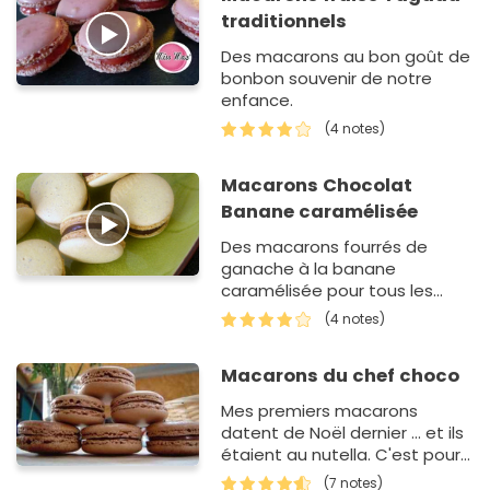
traditionnels
Des macarons au bon goût de
bonbon souvenir de notre
enfance.
(4 notes)
Macarons Chocolat
Banane caramélisée
Des macarons fourrés de
ganache à la banane
caramélisée pour tous les
gourmands !
(4 notes)
Macarons du chef choco
Mes premiers macarons
datent de Noël dernier ... et ils
étaient au nutella. C'est pour
mon amoureux que j'ai testé
(7 notes)