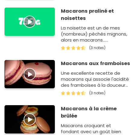
Macarons praliné et
noisettes
La noisette est un de mes
(nombreux) pêchés mignons,
alors en macarons...
impossible d'y résister !
(3 notes)
Macarons aux framboises
Une excellente recette de
macarons qui associe l'acidité
des framboises à la douceur
du macaron.
(3 notes)
Macarons à la crème
brûlée
Macarons croquant et
fondant avec un goût bien