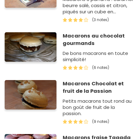
beurre salé, cassis et citron,
piqués sur un cube en
polystyrène décoré.
(3 notes)
Macarons au chocolat
gourmands
De bons macarons en toute
simplicité!
(6 notes)
Macarons Chocolat et
fruit de la Passion
Petits macarons tout rond au
bon goût de fruit de la
passion.
(9 notes)
Macarons fraise Tagada