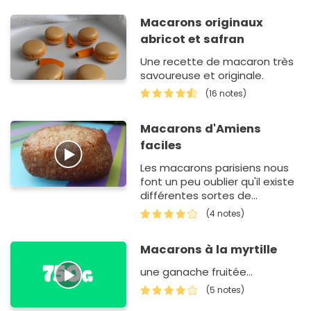
Macarons originaux
abricot et safran
Une recette de macaron très
savoureuse et originale.
(16 notes)
Macarons d'Amiens
faciles
Les macarons parisiens nous
font un peu oublier qu'il existe
différentes sortes de
macarons tout aussi délicieux
(4 notes)
!
Macarons à la myrtille
une ganache fruitée...
(5 notes)