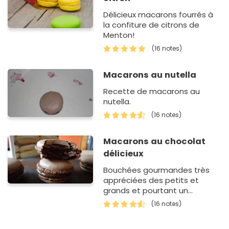
Délicieux macarons fourrés à
la confiture de citrons de
Menton!
(16 notes)
Macarons au nutella
Recette de macarons au
nutella.
(16 notes)
Macarons au chocolat
délicieux
Bouchées gourmandes très
appréciées des petits et
grands et pourtant un
mystère de dosage et de
(16 notes)
cuisson quant à sa réalisation
!