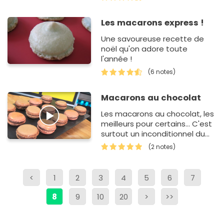
ces macarons-là car c'est un
grand fan de nutella…
Les macarons express !
Une savoureuse recette de
noël qu'on adore toute
l'année !
(6 notes)
Macarons au chocolat
Les macarons au chocolat, les
meilleurs pour certains... C'est
surtout un inconditionnel du
café gourmand ! Faites-les
(2 notes)
maison, vous les aimerez
encore plus.…
<
1
2
3
4
5
6
7
8
9
10
20
>
>>