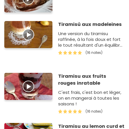
Tiramisù aux madeleines
Une version du tiramisu
raffinée, à la fois doux et fort
le tout résultant d'un équilibre
de saveurs à faire frétiller les
(16 notes)
papilles.
Tiramisu aux fruits
rouges inratable
C'est frais, c'est bon et léger,
on en mangerai à toutes les
saisons !
(16 notes)
Tiramisu au lemon curd et