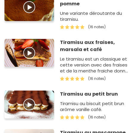
pomme
Une variante déroutante du
tiramisu.
(16 notes)
Tiramisu aux fraises,
marsala et café
Le tiramisu est un classique et
cette version avec des fraises
et de la menthe fraiche donne
un dessert léger, parfait pour
(16 notes)
les diners d'été.
Tiramisu au petit brun
Tiramisu au biscuit petit brun
arôme vanille café.
(16 notes)
Tiramisu au mascarpone