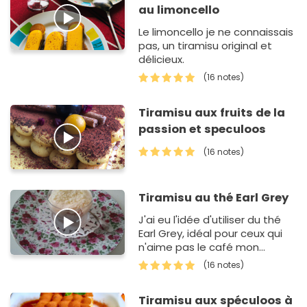
au limoncello
Le limoncello je ne connaissais
pas, un tiramisu original et
délicieux.
(16 notes)
Tiramisu aux fruits de la
passion et speculoos
(16 notes)
Tiramisu au thé Earl Grey
J'ai eu l'idée d'utiliser du thé
Earl Grey, idéal pour ceux qui
n'aime pas le café mon
préféré étant le Lady Grey de
(16 notes)
Twinnings ou le Russian Earl
Grey de Lipton. Je…
Tiramisu aux spéculoos à