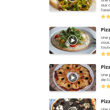
Une 
aux a
l'ass
save
Piz
Une 
vous
toute
Piz
Une 
de l'
Piz
Une 