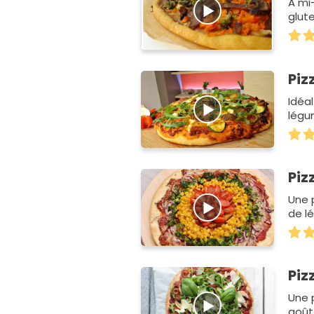
A mi-
glute
Piz
Idéa
légu
Piz
Une 
de l
Piz
Une p
goût