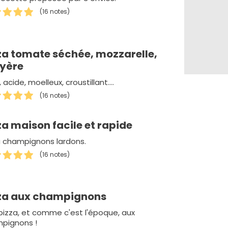
(16 notes)
za tomate séchée, mozzarelle,
yère
 acide, moelleux, croustillant....
(16 notes)
za maison facile et rapide
a champignons lardons.
(16 notes)
za aux champignons
pizza, et comme c'est l'époque, aux
pignons !