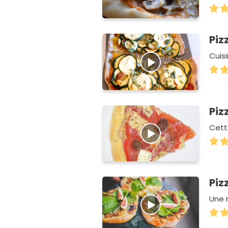
Piz
Cuis
Piz
Cett
Piz
Une r