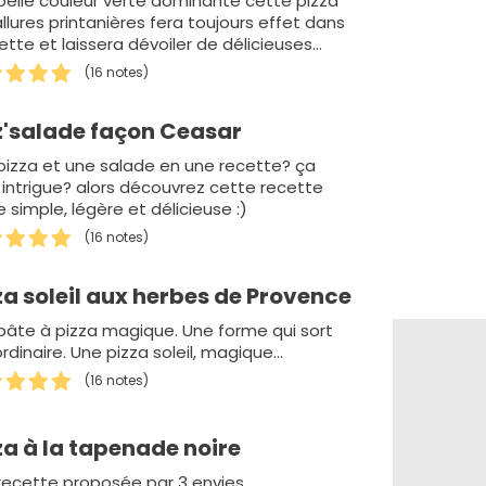
belle couleur verte dominante cette pizza
llures printanières fera toujours effet dans
iette et laissera dévoiler de délicieuses
urs en bouche.
(16 notes)
z'salade façon Ceasar
pizza et une salade en une recette? ça
 intrigue? alors découvrez cette recette
 simple, légère et délicieuse :)
(16 notes)
za soleil aux herbes de Provence
pâte à pizza magique. Une forme qui sort
ordinaire. Une pizza soleil, magique...
(16 notes)
za à la tapenade noire
recette proposée par 3 envies.