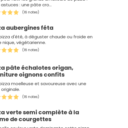
 astuces : une pâte cro…
(16 notes)
za aubergines féta
pizza d'été, à déguster chaude ou froide en
e nique, végétarienne.
(16 notes)
za pâte échalotes origan,
niture oignons confits
pizza moelleuse et savoureuse avec une
originale.
(16 notes)
za verte semi complète à la
me de courgettes