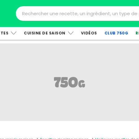
TTES
CUISINE DE SAISON
VIDÉOS
CLUB 750G
R