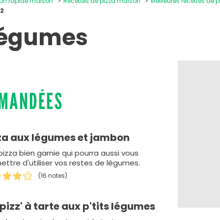
tion rapide maison
Recettes de pizza maison
Meilleures recettes de
 2
 légumes
MMANDÉES
za aux légumes et jambon
pizza bien garnie qui pourra aussi vous
ettre d'utiliser vos restes de légumes.
(16 notes)
pizz' à tarte aux p'tits légumes