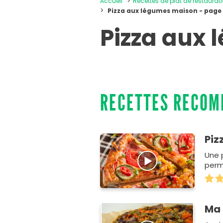
Accueil
Recettes de plat de restaura
Pizza aux légumes maison - page
Pizza aux
RECETTES RECO
Piz
Une 
perm
Ma 