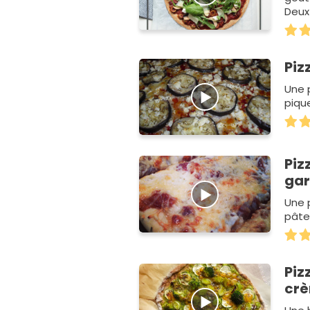
Deux
Piz
Une 
piqu
Piz
gar
Une 
pâte 
Piz
crè