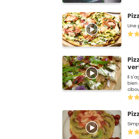
Piz
Une 
Piz
ver
Il s'
bien
cibo
de l
Piz
Simp