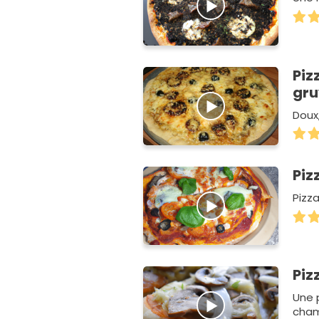
Piz
gru
Doux,
Piz
Pizz
Piz
Une 
cham