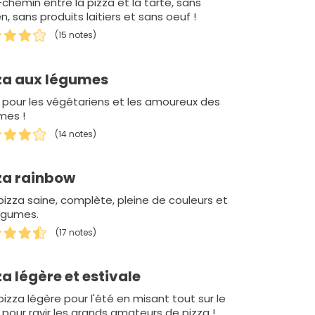
chemin entre la pizza et la tarte, sans
n, sans produits laitiers et sans oeuf !
(15 notes)
za aux légumes
l pour les végétariens et les amoureux des
mes !
(14 notes)
za rainbow
pizza saine, complète, pleine de couleurs et
égumes.
(17 notes)
za légère et estivale
izza légère pour l'été en misant tout sur le
 pour ravir les grands amateurs de pizza !