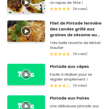
Un repas de fête !
(16 notes)
Filet de Pintade fermière
des Landes grillé aux
graines de sésame aux
pommes vitelotte
Très belle recette de Michel
Gautier
(16 notes)
Pintade aux cèpes
Facile à réaliser pour se
régaler simplement !
(13 notes)
Pintade aux Poires
Une délicieuse pintade aux