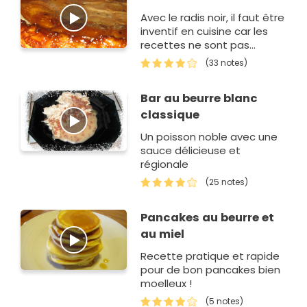
Avec le radis noir, il faut être
inventif en cuisine car les
recettes ne sont pas
nombreuses.Cette tarte
(33 notes)
tatin au radis noir avec un
caramel au vinaigre balsa…
Bar au beurre blanc
classique
Un poisson noble avec une
sauce délicieuse et
régionale
(25 notes)
Pancakes au beurre et
au miel
Recette pratique et rapide
pour de bon pancakes bien
moelleux !
(5 notes)