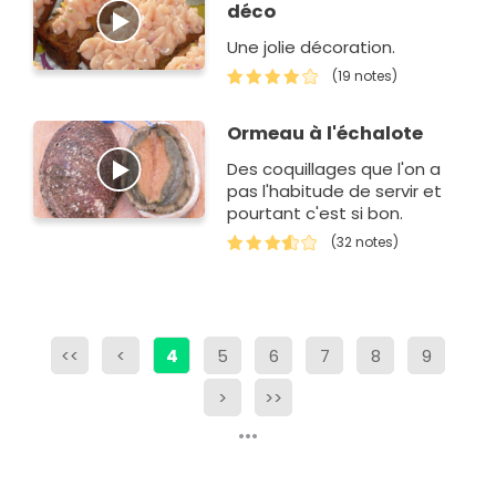
déco
Une jolie décoration.
(19 notes)
Ormeau à l'échalote
Des coquillages que l'on a
pas l'habitude de servir et
pourtant c'est si bon.
(32 notes)
<<
<
4
5
6
7
8
9
>
>>