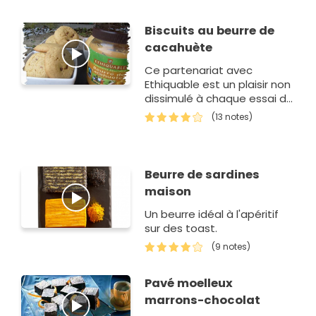
Biscuits au beurre de
cacahuète
Ce partenariat avec
Ethiquable est un plaisir non
dissimulé à chaque essai de
recettes , ce beurre de
(13 notes)
cacahuètes avec petits
morceaux est un vrai délice
et je me re…
Beurre de sardines
maison
Un beurre idéal à l'apéritif
sur des toast.
(9 notes)
Pavé moelleux
marrons-chocolat