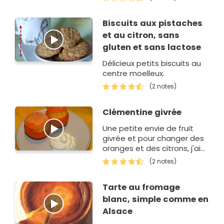
puisqu'elle se tartine. Et
c'est plus facile à…
Biscuits aux pistaches
et au citron, sans
gluten et sans lactose
Délicieux petits biscuits au
centre moelleux.
(2 notes)
Clémentine givrée
Une petite envie de fruit
givrée et pour changer des
oranges et des citrons, j'ai
choisi les clémentines !
(2 notes)
Tarte au fromage
blanc, simple comme en
Alsace