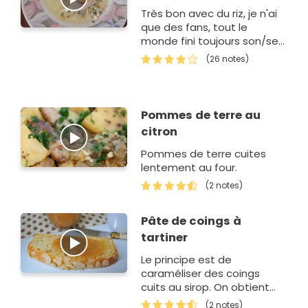
Très bon avec du riz, je n'ai
que des fans, tout le
monde fini toujours son/ses
assiette(s)...
(26 notes)
Pommes de terre au
citron
Pommes de terre cuites
lentement au four.
(2 notes)
Pâte de coings à
tartiner
Le principe est de
caraméliser des coings
cuits au sirop. On obtient
une pulpe parfumée, souple
(2 notes)