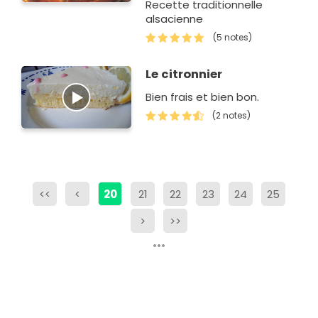
Recette traditionnelle
alsacienne
(5 notes)
Le citronnier
Bien frais et bien bon.
(2 notes)
<<
<
20
21
22
23
24
25
>
>>