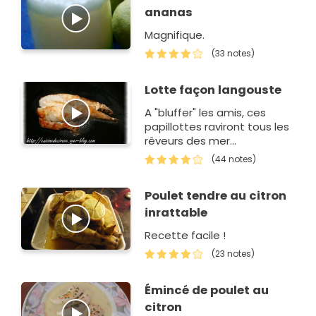
ananas
Magnifique.
(33 notes)
Lotte façon langouste
A "bluffer" les amis, ces
papillottes raviront tous les
rêveurs des mer
des caraïbes sans le sou !
(44 notes)
Poulet tendre au citron
inrattable
Recette facile !
(23 notes)
Émincé de poulet au
citron