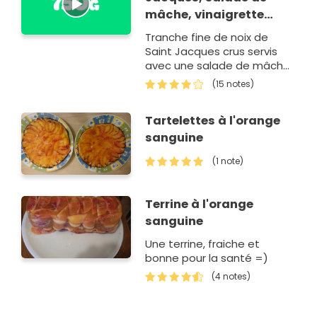
mâche, vinaigrette
d'orange sanguine
Tranche fine de noix de
Saint Jacques crus servis
avec une salade de mâche,
assaisonner d'une
(15 notes)
vinaigrette acidulée.
Recette transmise par les
Tartelettes à l'orange
étudiants d'Adelyhs.
sanguine
(1 note)
Terrine à l'orange
sanguine
Une terrine, fraiche et
bonne pour la santé =)
(4 notes)