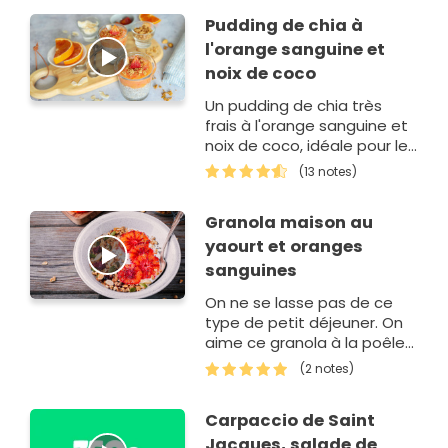
Pudding de chia à
l'orange sanguine et
noix de coco
Un pudding de chia très
frais à l'orange sanguine et
noix de coco, idéale pour le
petits déjeuner vitaminé ou
(13 notes)
pour un gouter heal…
Granola maison au
yaourt et oranges
sanguines
On ne se lasse pas de ce
type de petit déjeuner. On
aime ce granola à la poêle
qui se prépare très
(2 notes)
rapidement quand vous
n’a…
Carpaccio de Saint
Jacques, salade de