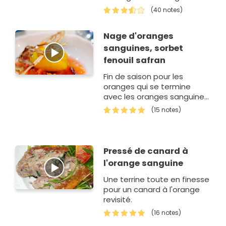
brun avec un peu de miel,
(40 notes)
des épices et le jus d'une
or…
Nage d'oranges
sanguines, sorbet
fenouil safran
Fin de saison pour les
oranges qui se termine
avec les oranges sanguines
que j'aime marier avec les
(15 notes)
asperges par exemple. D'où
l'idée d'en faire un dessert
tout en…
Pressé de canard à
l'orange sanguine
Une terrine toute en finesse
pour un canard à l'orange
revisité.
(16 notes)