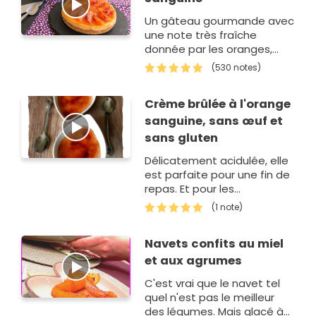
Un gâteau gourmande avec
une note très fraîche
donnée par les oranges,
vous allez craquer !
(530 notes)
Crème brûlée à l'orange
sanguine, sans œuf et
sans gluten
Délicatement acidulée, elle
est parfaite pour une fin de
repas. Et pour les
allergiques, sans oeuf et
(1 note)
sans gluten, alors pourquoi
se priver !
Navets confits au miel
et aux agrumes
C'est vrai que le navet tel
quel n'est pas le meilleur
des légumes. Mais glacé à