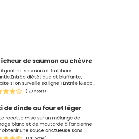
aîcheur de saumon au chèvre
il goût de saumon et fraîcheur
ntie.Entrée diététique et bluffante,
aite si on surveille sa ligne ! Entrée l&eac…
(123 notes)
i de dinde au four et léger
te recette mise sur un mélange de
mage blanc et de moutarde à l'ancienne
r obtenir une sauce onctueuse sans
iser de crème ou de be…
(170 notes)