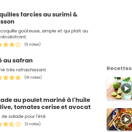
uilles farcies au surimi &
isson
coquille goûteuse, simple et qui plaît au
 récalcitrant.
(5 notes)
é au safran
Recettes
hé très rafraichissant
(16 notes)
ade au poulet mariné à l'huile
live, tomates cerise et avocat
 de salade pour l'été
(3 notes)