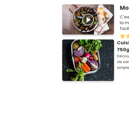
Mo
C'es
la m
faci
Cuis
750g
Découv
de sai
simpl