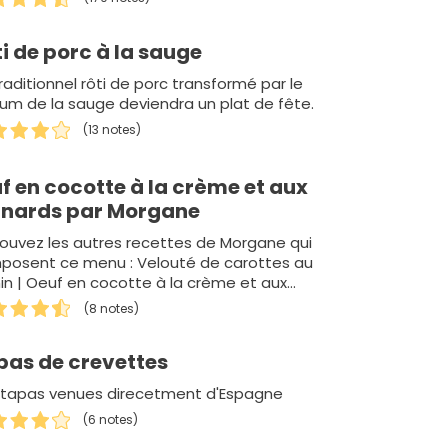
i de porc à la sauge
raditionnel rôti de porc transformé par le
um de la sauge deviendra un plat de fête.
(13 notes)
f en cocotte à la crème et aux
inards par Morgane
ouvez les autres recettes de Morgane qui
posent ce menu : Velouté de carottes au
n | Oeuf en cocotte à la crème et aux
ards | Mousse au chocolat
(8 notes)
pas de crevettes
 tapas venues direcetment d'Espagne
(6 notes)