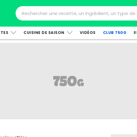
TTES
CUISINE DE SAISON
VIDÉOS
CLUB 750G
R