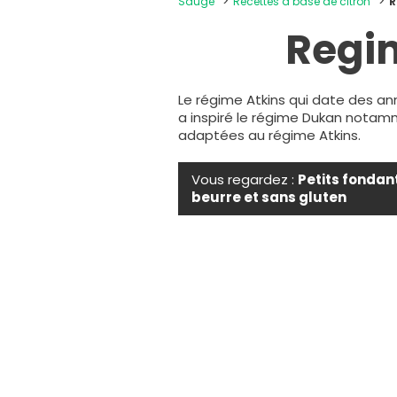
Sauge
Recettes à base de citron
R
Regi
Le régime Atkins qui date des an
a inspiré le régime Dukan notam
adaptées au régime Atkins.
Vous regardez :
Petits fondan
beurre et sans gluten