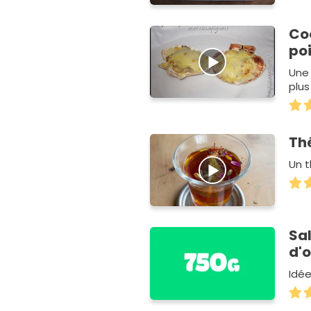
Coq
po
Une 
plus
Th
Un t
Sal
d'o
Idée