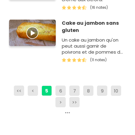
(16 notes)
Cake au jambon sans
gluten
Un cake au jambon qu'on
peut aussi garnir de
poivrons et de pommes de
terre pour en faire un plat
(11 notes)
complet!
<<
<
5
6
7
8
9
10
>
>>