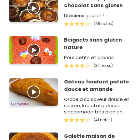
chocolat sans gluten
Délicieux goûter !
(65 notes)
Beignets sans gluten
nature
Pour petits et grands
(32 notes)
Gâteau fondant patate
douce et amande
Grâce à sa saveur douce et
sucrée, la patate douce
s'accomode très bien en
dessert.Voici une recette
(41 notes)
végétalienne et sans
gluten.
Galette maison de