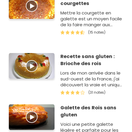
courgettes
Mettre la courgette en
galette est un moyen facile
de la faire manger aux
petits. Mon Mattéo déteste
(15 notes)
les courgettes et ne s'est
même pas rendu compte
qu'il en mange…
Recette sans gluten :
Brioche des rois
Lors de mon arrivée dans le
sud-ouest de la France, j'ai
découvert la vraie et unique
galette des rois. Ce gâteau
(31 notes)
ressemble à une brioche en
forme de couronne recou…
Galette des Rois sans
gluten
Voici une petite galette
légère et parfaite pour les