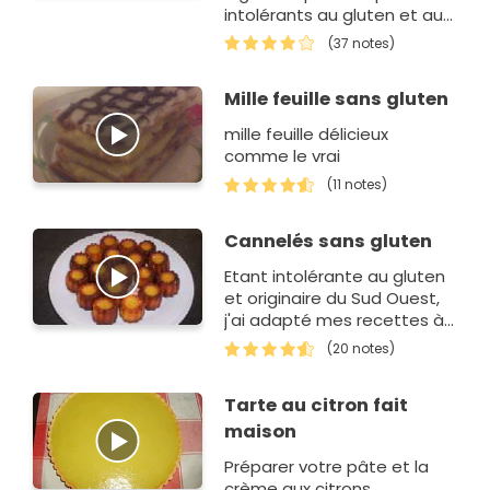
intolérants au gluten et au
lactose.
(37 notes)
Mille feuille sans gluten
mille feuille délicieux
comme le vrai
(11 notes)
Cannelés sans gluten
Etant intolérante au gluten
et originaire du Sud Ouest,
j'ai adapté mes recettes à
des farines autres que la
(20 notes)
farine de blé.
Tarte au citron fait
maison
Préparer votre pâte et la
crème aux citrons.