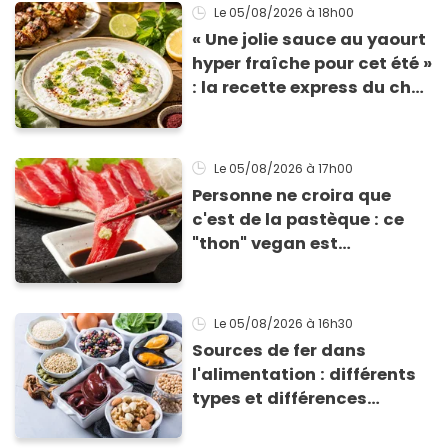
Le 05/08/2026
à 18h00
« Une jolie sauce au yaourt
hyper fraîche pour cet été »
: la recette express du chef
Éric Frechon pour
accompagner vos
grillades
Le 05/08/2026
à 17h00
Personne ne croira que
c'est de la pastèque : ce
"thon" vegan est
totalement bluffant
Le 05/08/2026
à 16h30
Sources de fer dans
l'alimentation : différents
types et différences
d'absorption par le corps