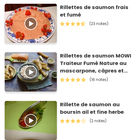
Rillettes de saumon frais
et fumé
(23 notes)
Rillettes de saumon MOWI
Traiteur Fumé Nature au
mascarpone, câpres et
citron vert et feuilletés aux
(16 notes)
herbes
Rillette de saumon au
boursin ail et fine herbe
(2 notes)