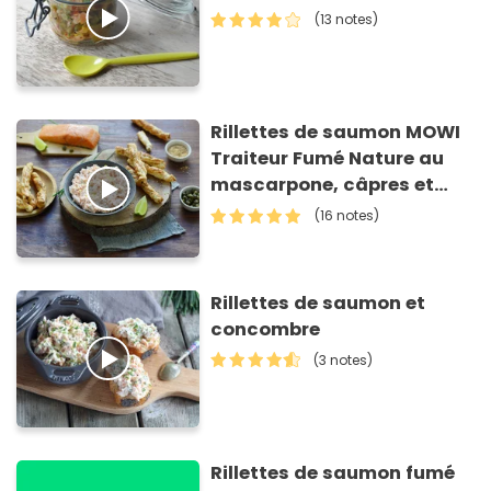
(13 notes)
Rillettes de saumon MOWI
Traiteur Fumé Nature au
mascarpone, câpres et
citron vert et feuilletés aux
(16 notes)
herbes
Rillettes de saumon et
concombre
(3 notes)
Rillettes de saumon fumé