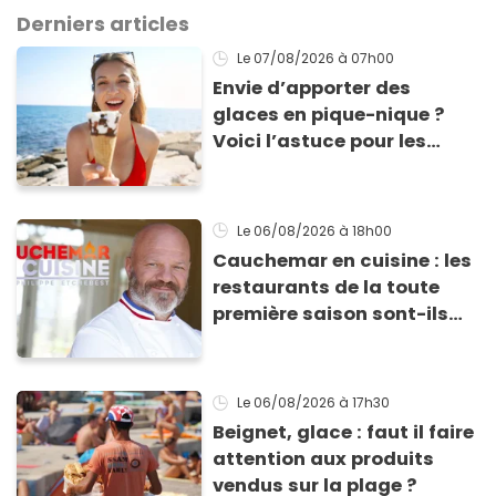
Derniers articles
Le 07/08/2026
à 07h00
Envie d’apporter des
glaces en pique-nique ?
Voici l’astuce pour les
transporter facilement et
les conserver sans qu’elles
ne fondent !
Le 06/08/2026
à 18h00
Cauchemar en cuisine : les
restaurants de la toute
première saison sont-ils
encore ouverts ?
Le 06/08/2026
à 17h30
Beignet, glace : faut il faire
attention aux produits
vendus sur la plage ?