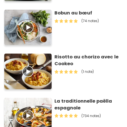
Bobun au bœuf
(74 notes)
Risotto au chorizo avec le
Cookeo
(1 note)
La traditionnelle paëlla
espagnole
(734 notes)