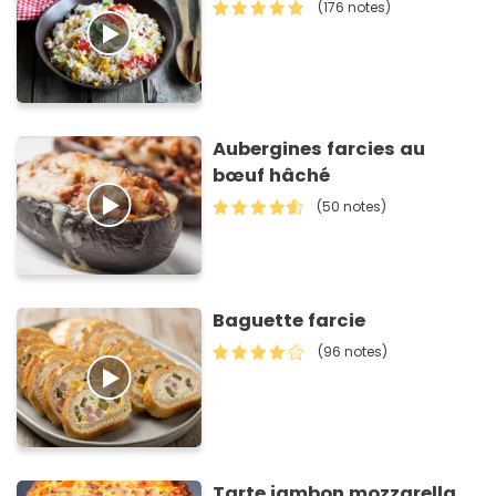
(176 notes)
Aubergines farcies au
bœuf hâché
(50 notes)
Baguette farcie
(96 notes)
Tarte jambon mozzarella