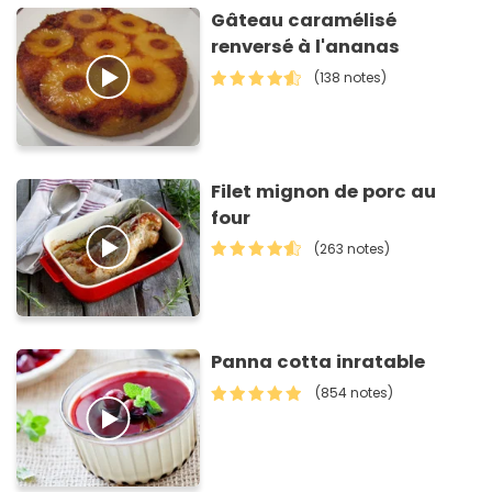
Gâteau caramélisé
renversé à l'ananas
(138 notes)
Filet mignon de porc au
four
(263 notes)
Panna cotta inratable
(854 notes)