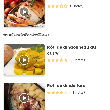
(11 notes)
Un rôti simple et bon à petit prix !
Rôti de dindonneau au
curry
(16 notes)
Rôti de dinde farci
(18 notes)