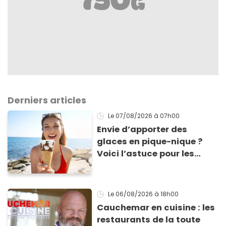
Derniers articles
Le 07/08/2026
à 07h00
Envie d’apporter des
glaces en pique-nique ?
Voici l’astuce pour les
transporter facilement et
les conserver sans qu’elles
ne fondent !
Le 06/08/2026
à 18h00
Cauchemar en cuisine : les
restaurants de la toute