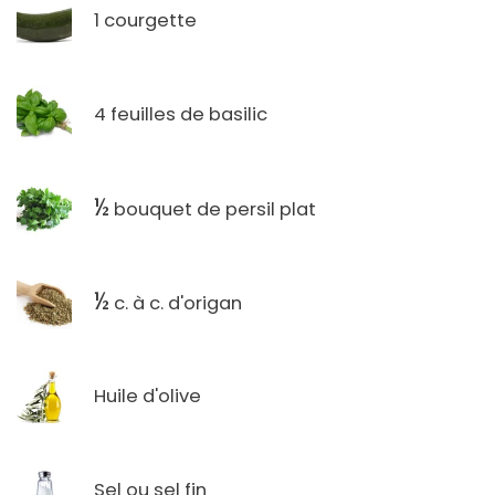
1 courgette
4 feuilles de basilic
½
bouquet de persil plat
½
c. à c. d'origan
Huile d'olive
Sel ou sel fin