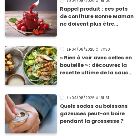
Le 04/08/2026
à 18h00
Rappel produit : ces pots
de confiture Bonne Maman
ne doivent plus être
consommés en raison d'un
risque de présence de
morceaux de verre
Le 04/08/2026
à 17h30
« Rien à voir avec celles en
bouteille » : découvrez la
recette ultime de la sauce
César par un chef étoilé
Le 04/08/2026
à 16h31
Quels sodas ou boissons
gazeuses peut-on boire
pendant la grossesse ?