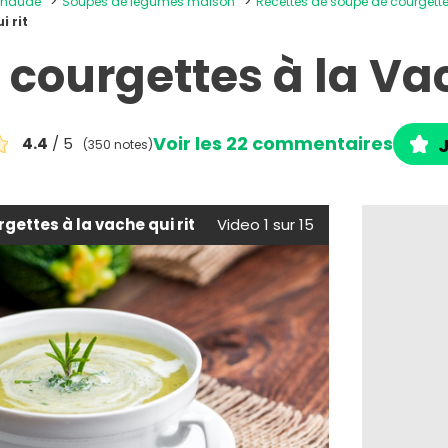
 chaude
Soupes de légumes maison
Recettes de soupe de courgett
i rit
courgettes à la Vac
Voir les 22 commentaires
4.4
/ 5
J
(350 notes)
gettes à la vache qui rit
Video 1 sur 15