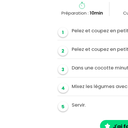
Préparation :
10min
Cu
Pelez et coupez en peti
1
Pelez et coupez en peti
2
Dans une cocotte minute
3
Mixez les légumes avec l
4
Servir.
5
J'ai f