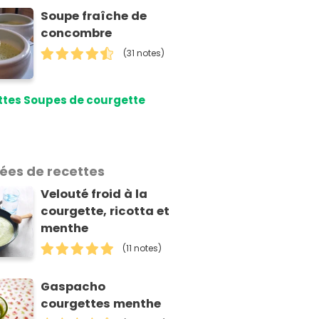
Soupe fraîche de
concombre
(31 notes)
ttes Soupes de courgette
dées de recettes
Velouté froid à la
courgette, ricotta et
menthe
(11 notes)
Gaspacho
courgettes menthe