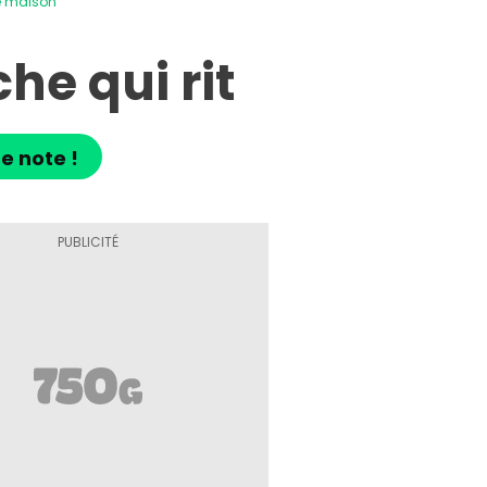
e maison
he qui rit
e note !