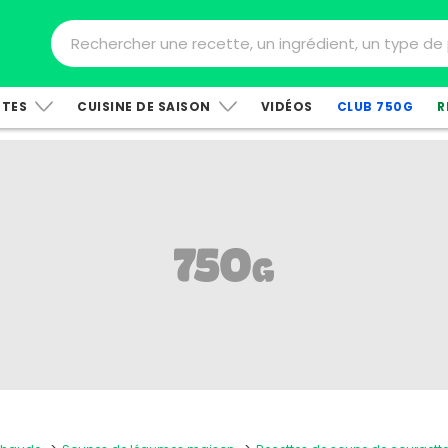
TTES
CUISINE DE SAISON
VIDÉOS
CLUB 750G
R