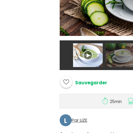
Sauvegarder
25min
L
Par LIZE