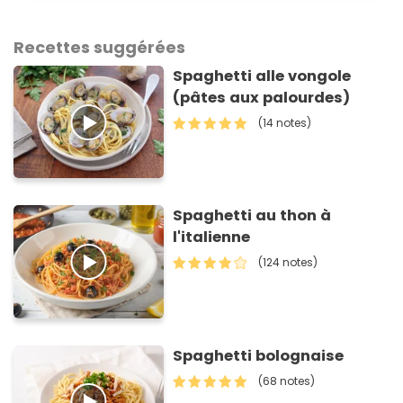
Recettes suggérées
Spaghetti alle vongole
(pâtes aux palourdes)
(14 notes)
Spaghetti au thon à
l'italienne
(124 notes)
Spaghetti bolognaise
(68 notes)