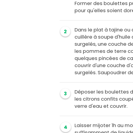
Former des boulettes puis
pour qu'elles soient dor
Dans le plat à tajine ou
2
cuillère à soupe d'huil
surgelés, une couche de
les pommes de terre co
quelques pincées de can
couvrir d'une couche d'
surgelés. Saupoudrer de
Déposer les boulettes d
3
les citrons confits coupé
verre d'eau et couvrir.
Laisser mijoter 1h au moi
4
suffisamment de liquide,