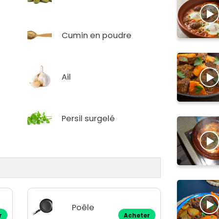
Cumin en poudre
Ail
Persil surgelé
Poêle
r
Acheter