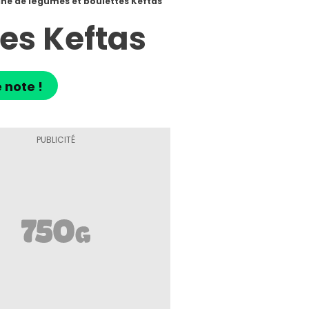
ine de légumes et boulettes Keftas
es Keftas
 note !