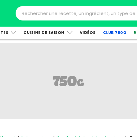
TTES
CUISINE DE SAISON
VIDÉOS
CLUB 750G
R