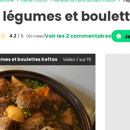
ditionnel
Tajines maison
Recettes de tajine de bœuf maison
Taj
e légumes et boulett
Voir les 2 commentaires
4.2
/ 5
Je
(40 notes)
umes et boulettes Keftas
Video 1 sur 15