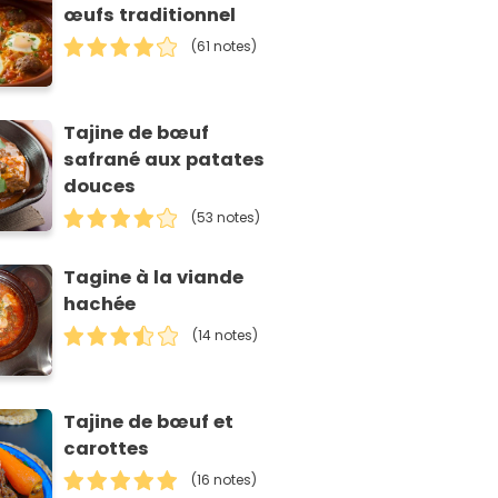
œufs traditionnel
(61 notes)
Tajine de bœuf
safrané aux patates
douces
(53 notes)
Tagine à la viande
hachée
(14 notes)
Tajine de bœuf et
carottes
(16 notes)