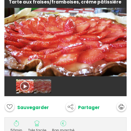
Tarte aux fraises/framboises, crème pâtissière
Partager
Sauvegarder
50min
Très facile
Bon marché