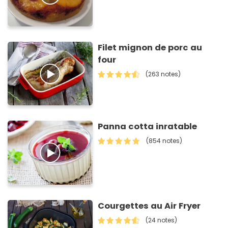
Filet mignon de porc au
four
(263 notes)
Panna cotta inratable
(854 notes)
Courgettes au Air Fryer
(24 notes)