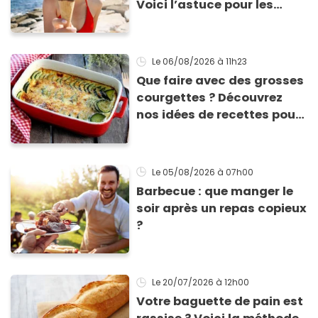
Voici l’astuce pour les
transporter facilement et
les conserver sans qu’elles
ne fondent !
Le 06/08/2026
à 11h23
Que faire avec des grosses
courgettes ? Découvrez
nos idées de recettes pour
les cuisiner
Le 05/08/2026
à 07h00
Barbecue : que manger le
soir après un repas copieux
?
Le 20/07/2026
à 12h00
Votre baguette de pain est