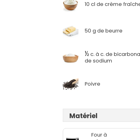
10 cl de crème fraîch
50 g de beurre
½
c. à c. de bicarbon
de sodium
Poivre
Matériel
Four à