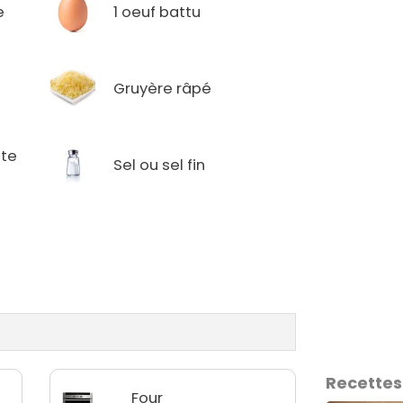
e
1 oeuf battu
Gruyère râpé
ate
Sel ou sel fin
Recettes
Four