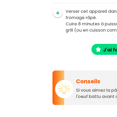
Verser cet appareil dan
4
fromage râpé.
Cuire 8 minutes à puiss
grill (ou en cuisson comb
J'ai f
Conseils
Si vous aimez la pâ
l'oeuf battu avant 