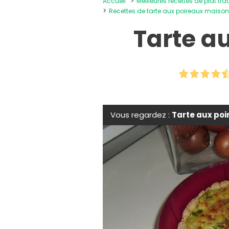
Accueil
Meilleures recettes de plat tra
Recettes de tarte aux poireaux maiso
Tarte a
Vous regardez :
Tarte aux po