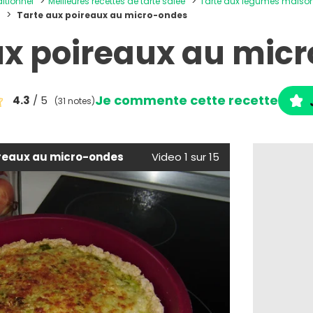
ditionnel
Meilleures recettes de tarte salée
Tarte aux légumes maiso
n
Tarte aux poireaux au micro-ondes
ux poireaux au mic
Je commente cette recette
4.3
/ 5
(31 notes)
ireaux au micro-ondes
Video 1 sur 15