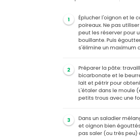
Éplucher l'oignon et l
1
poireaux. Ne pas utiliser
peut les réserver pour u
bouillante. Puis égoutte
s'élimine un maximum de
Préparer la pâte: travail
2
bicarbonate et le beurr
lait et pétrir pour obte
L'étaler dans le moule (
petits trous avec une f
Dans un saladier mélange
3
et oignon bien égouttés
pas saler (ou très peu) 