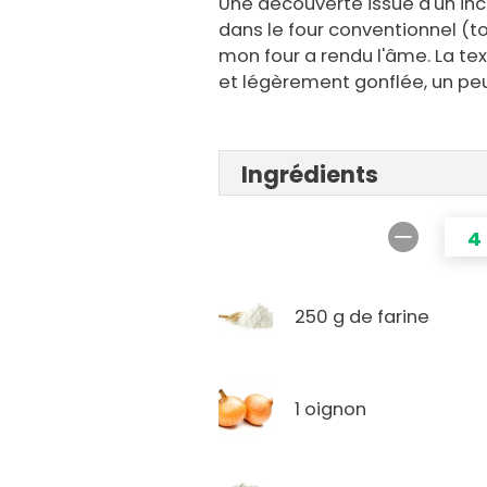
Une découverte issue d'un in
dans le four conventionnel (t
mon four a rendu l'âme. La tex
et légèrement gonflée, un pe
Ingrédients
4
250 g de farine
1 oignon