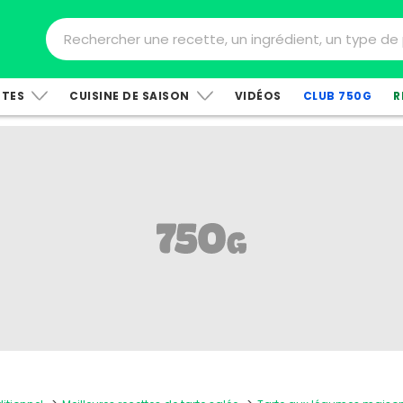
TTES
CUISINE DE SAISON
VIDÉOS
CLUB 750G
R