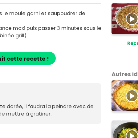
s le moule garni et saupoudrer de
ance maxi puis passer 3 minutes sous le
inée grill)
Rece
ait cette recette !
Autres i
te dorée, il faudra la peindre avec de
de mettre à gratiner.