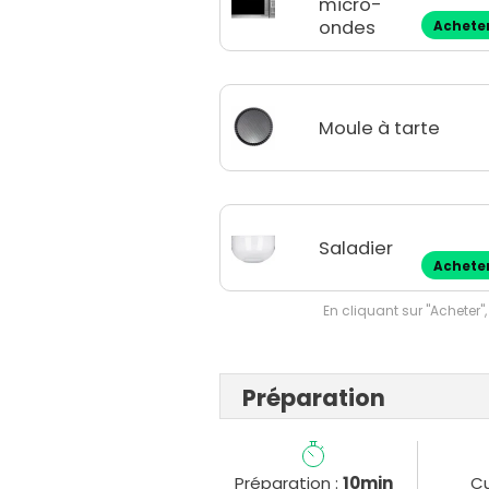
micro-
ondes
Achete
Moule à tarte
Saladier
Achete
En cliquant sur "Acheter",
Préparation
Préparation :
10min
Cu