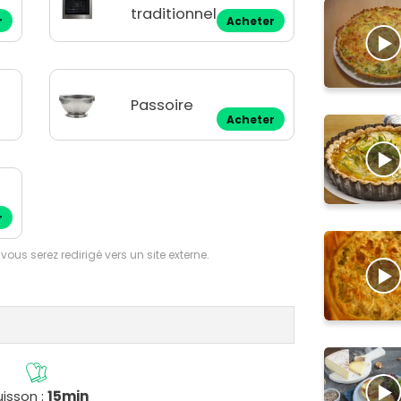
traditionnel
r
Acheter
Passoire
Acheter
r
 vous serez redirigé vers un site externe.
isson :
15min