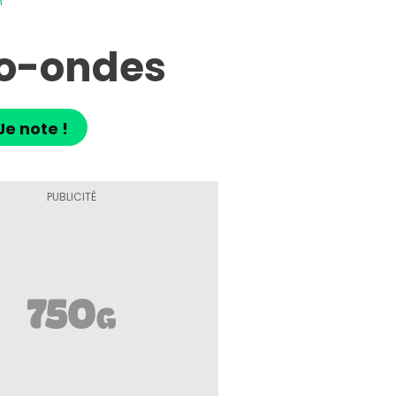
n
ro-ondes
Je note !