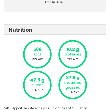
minutes.
Nutrition
568
10.2 g
kcal
protéines
29% AR*
21% AR*
37.9 g
47.5 g
matières
sucres
grasses
19% AR*
55% AR*
*AR - Apport de Référence pour un adulte soit 2000 kcal