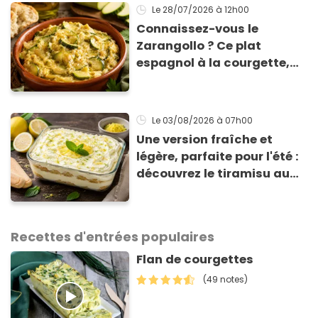
Le 28/07/2026
à 12h00
Connaissez-vous le
Zarangollo ? Ce plat
espagnol à la courgette,
prêt en 15 min pour moins
de 3 € !
Le 03/08/2026
à 07h00
Une version fraîche et
légère, parfaite pour l'été :
découvrez le tiramisu au
citron de Viviana, la
gagnante de Top Chef !
Recettes d'entrées populaires
Flan de courgettes
(49 notes)