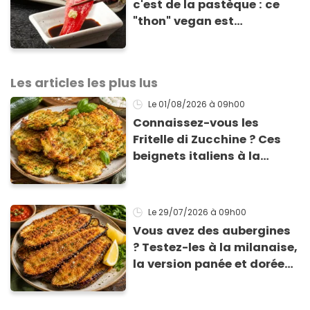
c'est de la pastèque : ce
"thon" vegan est
totalement bluffant
Les articles les plus lus
Le 01/08/2026
à 09h00
Connaissez-vous les
Fritelle di Zucchine ? Ces
beignets italiens à la
courgette prêts en 10 min
sont un pur délice !
Le 29/07/2026
à 09h00
Vous avez des aubergines
? Testez-les à la milanaise,
la version panée et dorée
qui change du gratin
classique