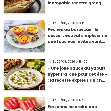
incroyable recette grecque
à base de pain rassis et de
tomates
Le 06/08/2026
à 08h09
Pêches au barbecue : le
dessert estival simplissime
que tous vos invités vont
vous réclamer
Le 05/08/2026
à 18h00
« Une jolie sauce au yaourt
hyper fraîche pour cet été »
: la recette express du chef
Éric Frechon pour
accompagner vos
grillades
Le 05/08/2026
à 17h00
Personne ne croira que