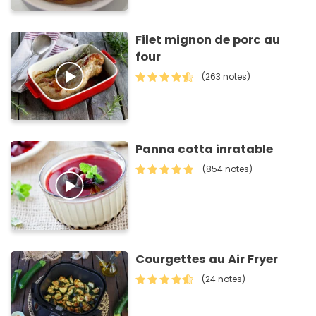
Filet mignon de porc au
four
(263 notes)
Panna cotta inratable
(854 notes)
Courgettes au Air Fryer
(24 notes)