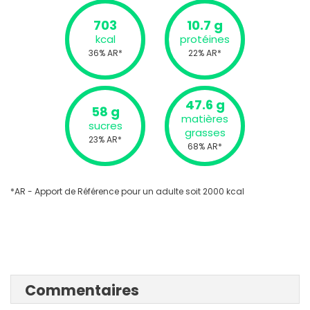
703
10.7 g
kcal
protéines
36% AR*
22% AR*
47.6 g
58 g
matières
sucres
grasses
23% AR*
68% AR*
*AR - Apport de Référence pour un adulte soit 2000 kcal
Commentaires