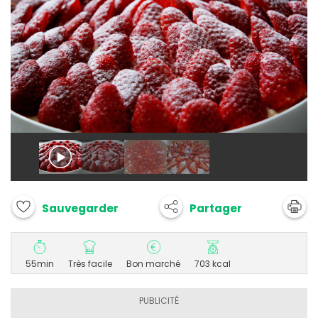
Partager
Sauvegarder
55min
Très facile
Bon marché
703 kcal