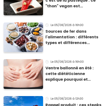
c'est de la pastèque : ce
"thon" vegan est
totalement bluffant
Le 05/08/2026
à 16h30
Sources de fer dans
l'alimentation : différents
types et différences
d'absorption par le corps
Le 05/08/2026
à 16h00
Ventre ballonné en été :
cette diététicienne
explique pourquoi et
comment l'éviter
Le 05/08/2026
à 12h30
Rappel produit : ces steaks