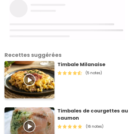
Recettes suggérées
Timbale Milanaise
(5 notes)
Timbales de courgettes au
saumon
(16 notes)