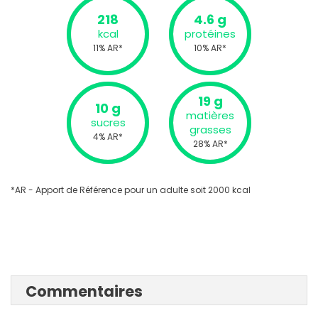
218
4.6 g
kcal
protéines
11% AR*
10% AR*
19 g
10 g
matières
sucres
grasses
4% AR*
28% AR*
*AR - Apport de Référence pour un adulte soit 2000 kcal
Commentaires