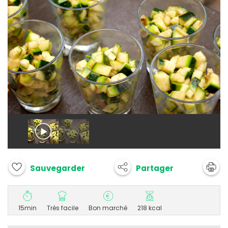
Partager
Sauvegarder
15min
Très facile
Bon marché
218 kcal