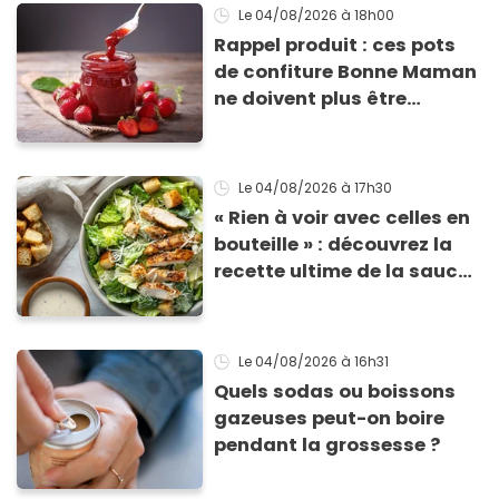
Le 04/08/2026
à 18h00
Rappel produit : ces pots
de confiture Bonne Maman
ne doivent plus être
consommés en raison d'un
risque de présence de
morceaux de verre
Le 04/08/2026
à 17h30
« Rien à voir avec celles en
bouteille » : découvrez la
recette ultime de la sauce
César par un chef étoilé
Le 04/08/2026
à 16h31
Quels sodas ou boissons
gazeuses peut-on boire
pendant la grossesse ?