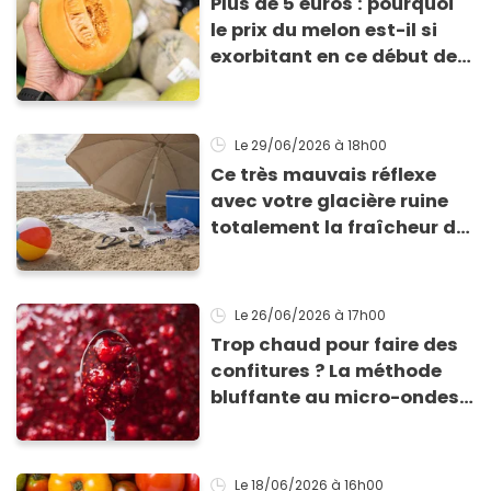
Plus de 5 euros : pourquoi
le prix du melon est-il si
exorbitant en ce début de
saison estivale ?
Le 29/06/2026
à 18h00
Ce très mauvais réflexe
avec votre glacière ruine
totalement la fraîcheur de
vos aliments et boissons
Le 26/06/2026
à 17h00
Trop chaud pour faire des
confitures ? La méthode
bluffante au micro-ondes
pour tartiner vos
framboises ce matin
Le 18/06/2026
à 16h00