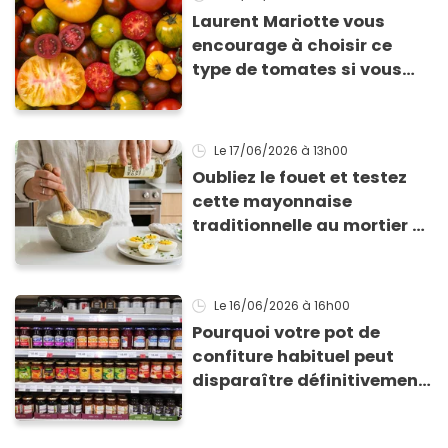
Laurent Mariotte vous
encourage à choisir ce
type de tomates si vous
voulez vraiment vous
régaler !
Le 17/06/2026
à 13h00
Oubliez le fouet et testez
cette mayonnaise
traditionnelle au mortier à
la texture étonnante
Le 16/06/2026
à 16h00
Pourquoi votre pot de
confiture habituel peut
disparaître définitivement
des supermarchés avec
cette nouvelle loi