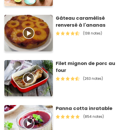
Gâteau caramélisé
renversé à l'ananas
(138 notes)
Filet mignon de porc au
four
(263 notes)
Panna cotta inratable
(854 notes)