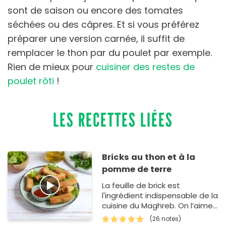
sont de saison ou encore des tomates
séchées ou des câpres. Et si vous préférez
préparer une version carnée, il suffit de
remplacer le thon par du poulet par exemple.
Rien de mieux pour
cuisiner des restes de
poulet rôti
!
LES RECETTES LIÉES
Bricks au thon et à la
pomme de terre
La feuille de brick est
l'ingrédient indispensable de la
cuisine du Maghreb. On l’aime
pour sa légèreté, sa finesse,
(26 notes)
son croustill…