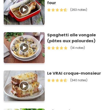
four
(263 notes)
Spaghetti alle vongole
(pâtes aux palourdes)
(14 notes)
Le VRAI croque-monsieur
(340 notes)