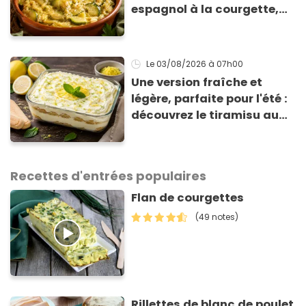
espagnol à la courgette,
prêt en 15 min pour moins
de 3 € !
Le 03/08/2026
à 07h00
Une version fraîche et
légère, parfaite pour l'été :
découvrez le tiramisu au
citron de Viviana, la
gagnante de Top Chef !
Recettes d'entrées populaires
Flan de courgettes
(49 notes)
Rillettes de blanc de poulet