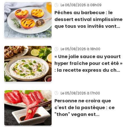
Le 06/08/2026
à 08h09
Pêches au barbecue : le
dessert estival simplissime
que tous vos invités vont
vous réclamer
Le 05/08/2026
à 18h00
« Une jolie sauce au yaourt
hyper fraîche pour cet été »
: la recette express du chef
Éric Frechon pour
accompagner vos
grillades
Le 05/08/2026
à 17h00
Personne ne croira que
c'est de la pastèque : ce
"thon" vegan est
totalement bluffant