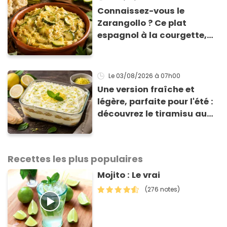
Connaissez-vous le
Zarangollo ? Ce plat
espagnol à la courgette,
prêt en 15 min pour moins
de 3 € !
Le 03/08/2026
à 07h00
Une version fraîche et
légère, parfaite pour l'été :
découvrez le tiramisu au
citron de Viviana, la
gagnante de Top Chef !
Recettes les plus populaires
Mojito : Le vrai
(276 notes)