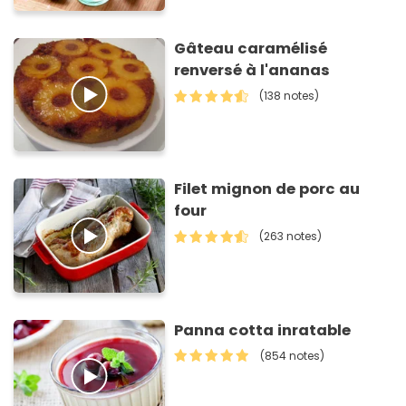
Gâteau caramélisé
renversé à l'ananas
(138 notes)
Filet mignon de porc au
four
(263 notes)
Panna cotta inratable
(854 notes)