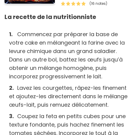
plus irrésistibles.Vous pouvez
(16 notes)
remplacer le poivron rouge par
du poivron jaune.
La recette de la nutritionniste
Commencez par préparer la base de
votre cake en mélangeant la farine avec la
levure chimique dans un grand saladier.
Dans un autre bol, battez les œufs jusqu’à
obtenir un mélange homogène, puis
incorporez progressivement le lait.
Lavez les courgettes, râpez-les finement
et ajoutez-les directement dans le mélange
œufs-lait, puis remuez délicatement.
Coupez la feta en petits cubes pour une
texture fondante, puis hachez finement les
tomates séchées. Incorporez le tout à la