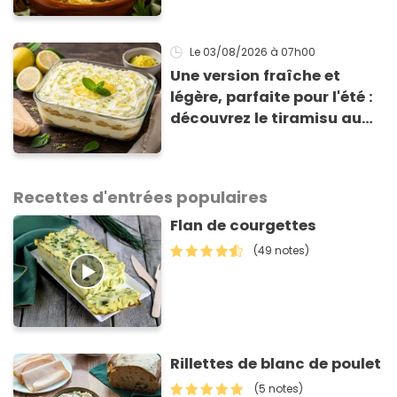
prêt en 15 min pour moins
de 3 € !
Le 03/08/2026
à 07h00
Une version fraîche et
légère, parfaite pour l'été :
découvrez le tiramisu au
citron de Viviana, la
gagnante de Top Chef !
Recettes d'entrées populaires
Flan de courgettes
(49 notes)
Rillettes de blanc de poulet
(5 notes)