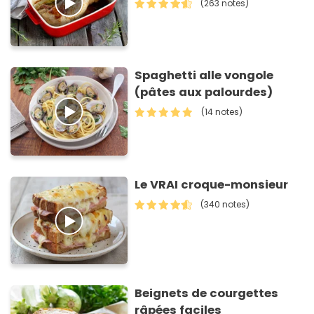
(263 notes)
Spaghetti alle vongole
(pâtes aux palourdes)
(14 notes)
Le VRAI croque-monsieur
(340 notes)
Beignets de courgettes
râpées faciles