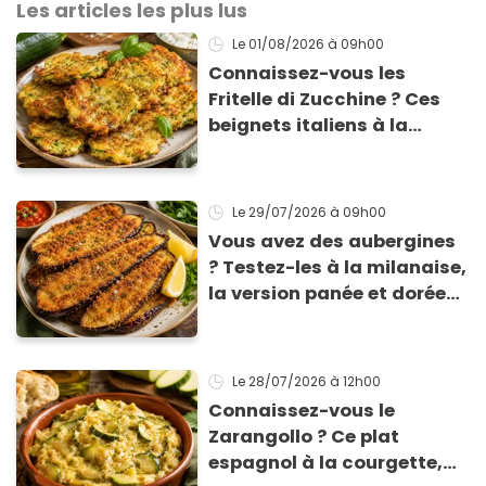
Les articles les plus lus
Le 01/08/2026
à 09h00
Connaissez-vous les
Fritelle di Zucchine ? Ces
beignets italiens à la
courgette prêts en 10 min
sont un pur délice !
Le 29/07/2026
à 09h00
Vous avez des aubergines
? Testez-les à la milanaise,
la version panée et dorée
qui change du gratin
classique
Le 28/07/2026
à 12h00
Connaissez-vous le
Zarangollo ? Ce plat
espagnol à la courgette,