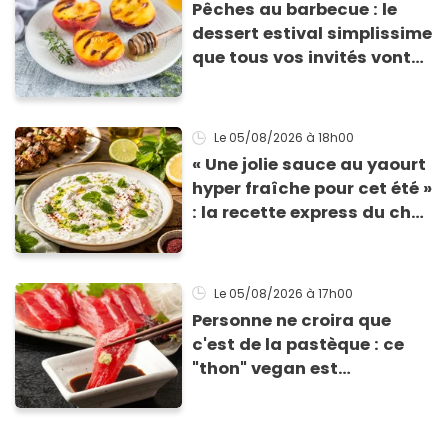
Pêches au barbecue : le
dessert estival simplissime
que tous vos invités vont
vous réclamer
Le 05/08/2026
à 18h00
« Une jolie sauce au yaourt
hyper fraîche pour cet été »
: la recette express du chef
Éric Frechon pour
accompagner vos
grillades
Le 05/08/2026
à 17h00
Personne ne croira que
c'est de la pastèque : ce
"thon" vegan est
totalement bluffant