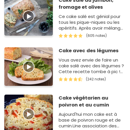
Cake salé au jambon,
fromage et olives
Ce cake salé est génial pour
tous les pique-niques ou les
apéritifs. Après avoir mélangé
les ingrédients dans l'ord…
(605 notes)
Cake avec des légumes
Vous avez envie de faire un
cake salé avec des légumes ?
Cette recette tombe à pic !
En termes de garniture, tout
(242 notes)
ce dont vous avez besoin, c'e…
Cake végétarien au
poivron et au cumin
Aujourd'hui mon cake est à
base de poivron rouge et de
cumin.Une association des