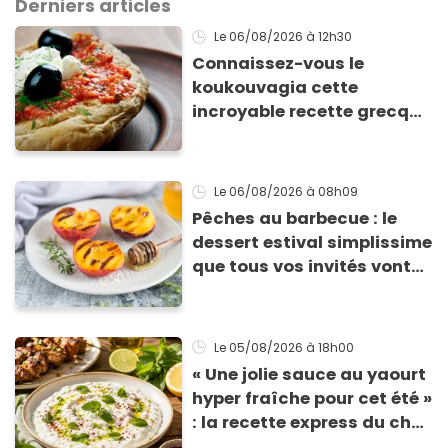
Derniers articles
Le 06/08/2026
à 12h30
Connaissez-vous le
koukouvagia cette
incroyable recette grecque
à base de pain rassis et de
tomates
Le 06/08/2026
à 08h09
Pêches au barbecue : le
dessert estival simplissime
que tous vos invités vont
vous réclamer
Le 05/08/2026
à 18h00
« Une jolie sauce au yaourt
hyper fraîche pour cet été »
: la recette express du chef
Éric Frechon pour