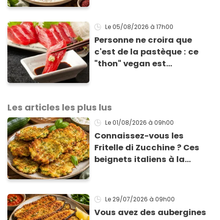
accompagner vos
grillades
Le 05/08/2026
à 17h00
Personne ne croira que
c'est de la pastèque : ce
"thon" vegan est
totalement bluffant
Les articles les plus lus
Le 01/08/2026
à 09h00
Connaissez-vous les
Fritelle di Zucchine ? Ces
beignets italiens à la
courgette prêts en 10 min
sont un pur délice !
Le 29/07/2026
à 09h00
Vous avez des aubergines