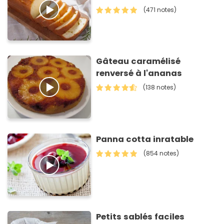
(471 notes)
Gâteau caramélisé
renversé à l'ananas
(138 notes)
Panna cotta inratable
(854 notes)
Petits sablés faciles