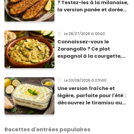
? Testez-les à la milanaise,
la version panée et dorée
qui change du gratin
classique
Le 28/07/2026
à 12h00
Connaissez-vous le
Zarangollo ? Ce plat
espagnol à la courgette,
prêt en 15 min pour moins
de 3 € !
Le 03/08/2026
à 07h00
Une version fraîche et
légère, parfaite pour l'été :
découvrez le tiramisu au
citron de Viviana, la
gagnante de Top Chef !
Recettes d'entrées populaires