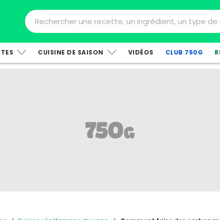
TTES
CUISINE DE SAISON
VIDÉOS
CLUB 750G
R