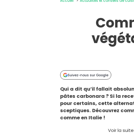
Accueil
Actualités et conseils de cuis
Comm
végét
Suivez-nous sur Google
Qui a dit qu’il fallait abso
pâtes carbonara ? Si la rece
pour certains, cette alterna
sceptiques. Découvrez comme
comme en Italie !
Voir la suit