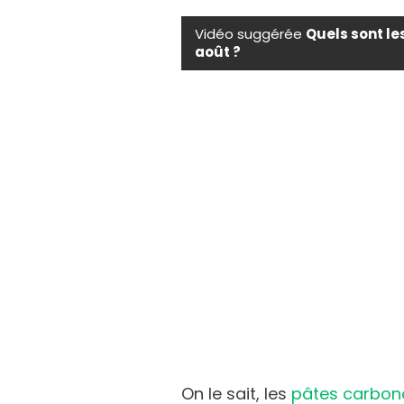
Vidéo suggérée
Quels sont le
août ?
On le sait, les
pâtes carbon