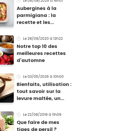
Le 06/08/2025
à 16h01
Aubergines à la
parmigiana : la
recette et les
conseils pour réussir
ce grand classique
Le 28/09/2020
à 12h22
italien
Notre top 10 des
meilleures recettes
d'automne
Le 03/05/2026
à 10h00
Bienfaits, utilisation :
tout savoir sur la
levure maltée, un
ingrédient qui vous
veut du bien
Le 22/08/2019
à 11h09
Que faire de mes
tiges de persil ?