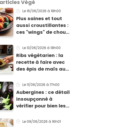
 articles Végé
Le 16/06/2026
à 18h00
Plus saines et tout
aussi croustillantes :
ces "wings" de chou-
fleur vont devenir les
stars de vos apéros
Le 13/06/2026
à 18h00
d'été
Ribs végétarien : la
recette à faire avec
des épis de maïs au
prochain barbecue
Le 11/06/2026
à 17h00
Aubergines : ce détail
insoupçonné à
vérifier pour bien les
choisir en fonction
de votre recette
Le 09/06/2026
à 16h01