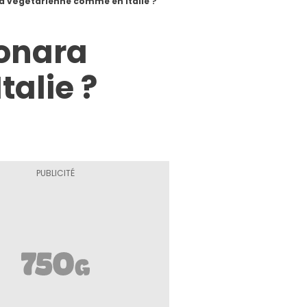
 végétarienne comme en Italie ?
onara
alie ?