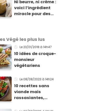
Ni beurre, ni crème :
voici l’ingrédient
miracle pour des
purées ultra-
crémeuses, des
marinades parfaites
et des desserts
les Végé les plus lus
bluffants
Le 23/01/2018
à 14h47
10 idées de croque-
monsieur
végétariens
Le 08/08/2023
à 14h24
10 recettes sans
viande mais
rassasiantes,
idéales pour l’été