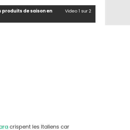
s produits de saison en
Video 1 sur 2
ara
crispent les Italiens car