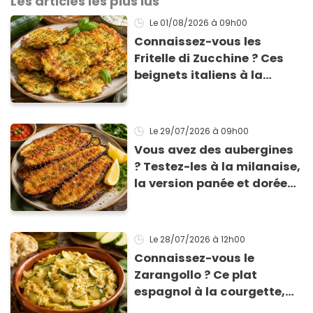
Les articles les plus lus
Le 01/08/2026
à 09h00
Connaissez-vous les
Fritelle di Zucchine ? Ces
beignets italiens à la
courgette prêts en 10 min
sont un pur délice !
Le 29/07/2026
à 09h00
Vous avez des aubergines
? Testez-les à la milanaise,
la version panée et dorée
qui change du gratin
classique
Le 28/07/2026
à 12h00
Connaissez-vous le
Zarangollo ? Ce plat
espagnol à la courgette,
prêt en 15 min pour moins