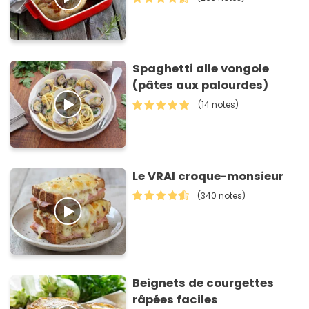
Spaghetti alle vongole
(pâtes aux palourdes)
(14 notes)
Le VRAI croque-monsieur
(340 notes)
Beignets de courgettes
râpées faciles