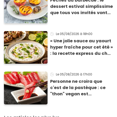
Pêches au barbecue : le
dessert estival simplissime
que tous vos invités vont
vous réclamer
Le 05/08/2026
à 18h00
« Une jolie sauce au yaourt
hyper fraîche pour cet été »
: la recette express du chef
Éric Frechon pour
accompagner vos
grillades
Le 05/08/2026
à 17h00
Personne ne croira que
c'est de la pastèque : ce
"thon" vegan est
totalement bluffant