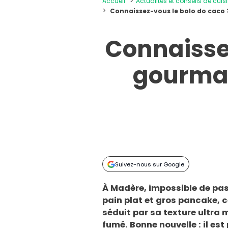
Accueil
Actualités et conseils de cuis
Connaissez-vous le bolo do caco 
Connaissez
gourman
Suivez-nous sur Google
À Madère, impossible de pas
pain plat et gros pancake, c
séduit par sa texture ultra
fumé. Bonne nouvelle : il est