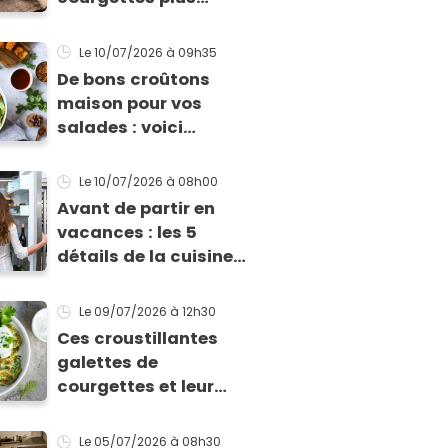
longtemps au frigo
sans qu'elles ne
Le 10/07/2026
à 09h35
pourrissent
De bons croûtons
maison pour vos
salades : voici
comment faire
Le 10/07/2026
à 08h00
Avant de partir en
vacances : les 5
détails de la cuisine
qu'il ne faut surtout
pas négliger
Le 09/07/2026
à 12h30
Ces croustillantes
galettes de
courgettes et leur
sauce au yaourt vont
sauver votre repas
Le 05/07/2026
à 08h30