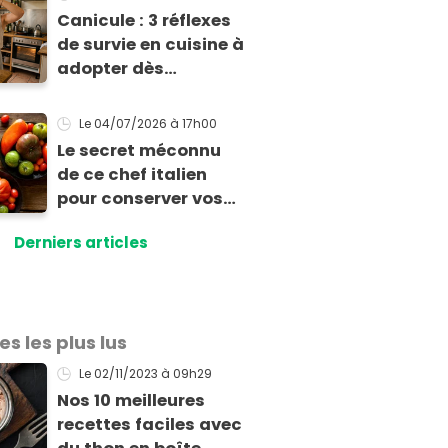
du soir
Canicule : 3 réflexes
de survie en cuisine à
adopter dès
aujourd'hui avant le
retour de la chaleur
Le 04/07/2026
à 17h00
Le secret méconnu
de ce chef italien
pour conserver vos
tomates sans jamais
Derniers articles
sacrifier leur goût
es les plus lus
Le 02/11/2023
à 09h29
Nos 10 meilleures
recettes faciles avec