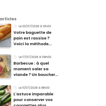
articles
Le 20/07/2026
à 12h00
Votre baguette de
pain est rassise ?
Voici la méthode
facile pour la rendre
à nouveau
Le 17/07/2026
à 09h00
consommable !
Barbecue : à quel
moment saler sa
viande ? Un boucher
MOF nous livre sa
méthode infaillible
Le 11/07/2026
à 18h00
L'astuce imparable
pour conserver vos
courgettes plus