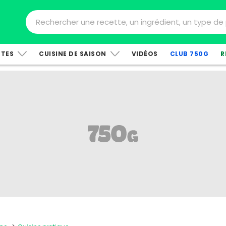
TTES
CUISINE DE SAISON
VIDÉOS
CLUB 750G
R