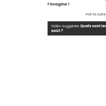
l’imagine !
Voir la suit
Vidéo suggérée
Quels sont le
août ?