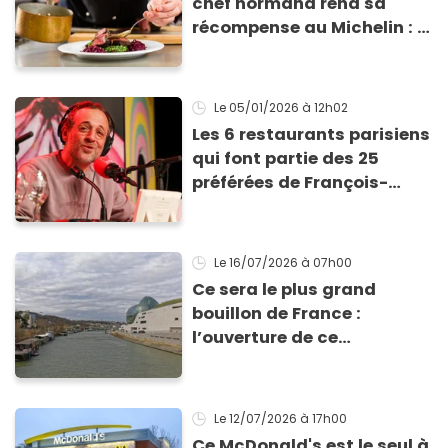
chef normand rend sa
récompense au Michelin : il
explique pourquoi
Le 05/01/2026
à 12h02
Les 6 restaurants parisiens
qui font partie des 25
préférées de François-
Régis Gaudry en 2025
Le 16/07/2026
à 07h00
Ce sera le plus grand
bouillon de France :
l’ouverture de ce
restaurant est prévue dès
septembre dans les Hauts-
de-Seine
Le 12/07/2026
à 17h00
Ce McDonald's est le seul à