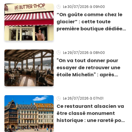
Le 30/07/2026
à 09h00
“On goûte comme chez le
glacier” : cette toute
première boutique dédiée
au beurre vient d'ouvrir à
Paris (et les parfums sont
complètement fous)
Le 29/07/2026
à 08h00
"On va tout donner pour
essayer de retrouver une
étoile Michelin" : après
avoir quitté Paris, ce chef
étoilé se lance un nouveau
défi en pleine nature
Le 26/07/2026
à 07h01
Ce restaurant alsacien va
être classé monument
historique : une rareté pour
un établissement en