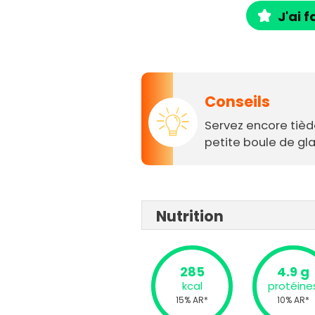
J'ai f
Conseils
Servez encore tiède
petite boule de gla
Nutrition
285
4.9 g
kcal
protéine
15% AR*
10% AR*