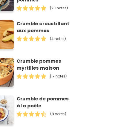
(20 notes)
Crumble croustillant
aux pommes
(4 notes)
Crumble pommes
myrtilles maison
(17 notes)
Crumble de pommes
à la poêle
(8 notes)