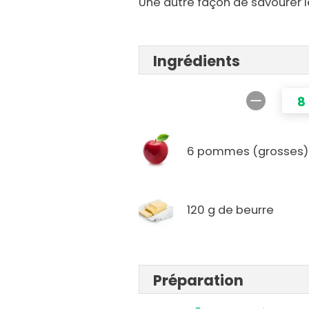
Une autre façon de savourer
Ingrédients
8
6 pommes (grosses)
120 g de beurre
Préparation