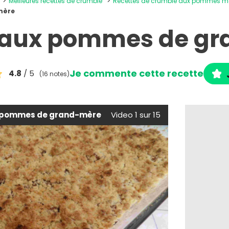
Meilleures recettes de crumble
Recettes de crumble aux pommes m
mère
 aux pommes de gr
Je commente cette recette
4.8
/ 5
(16 notes)
 pommes de grand-mère
Video 1 sur 15