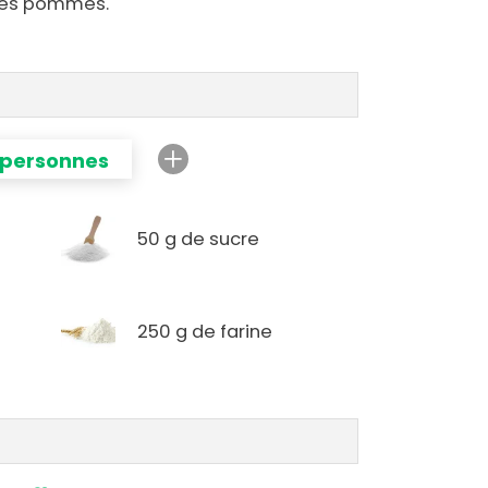
 les pommes.
 personnes
50 g de sucre
250 g de farine