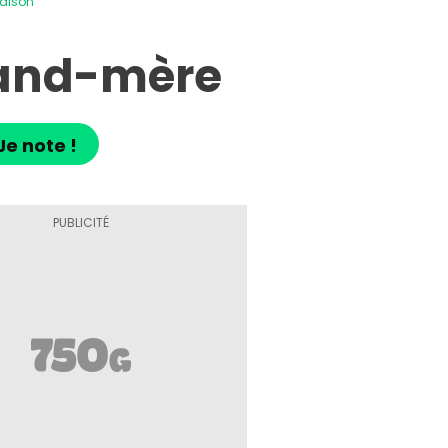
aison
and-mère
Je note !