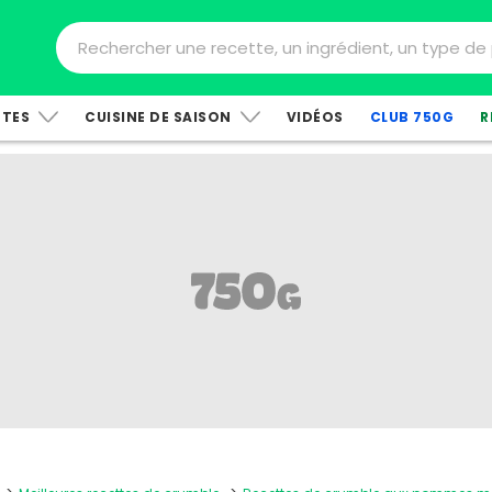
TTES
CUISINE DE SAISON
VIDÉOS
CLUB 750G
R