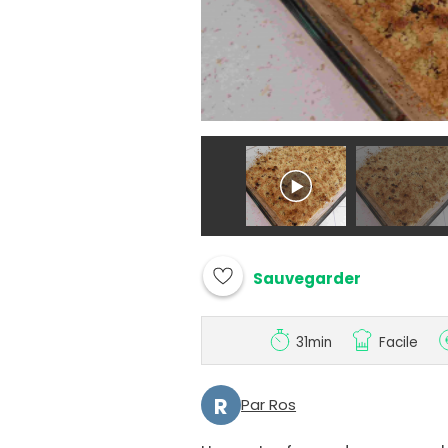
Sauvegarder
31min
Facile
R
Par Ros