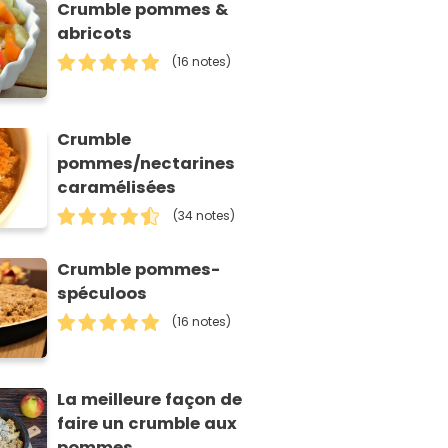
Crumble pommes &
abricots
(16 notes)
Crumble
pommes/nectarines
caramélisées
(34 notes)
Crumble pommes-
spéculoos
(16 notes)
La meilleure façon de
faire un crumble aux
pommes