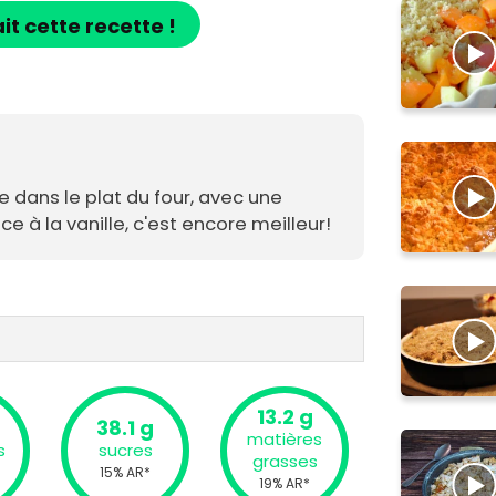
ait cette recette !
 dans le plat du four, avec une
ce à la vanille, c'est encore meilleur!
13.2 g
38.1 g
matières
s
sucres
grasses
15% AR*
19% AR*