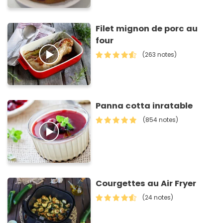
Filet mignon de porc au
four
(263 notes)
Panna cotta inratable
(854 notes)
Courgettes au Air Fryer
(24 notes)