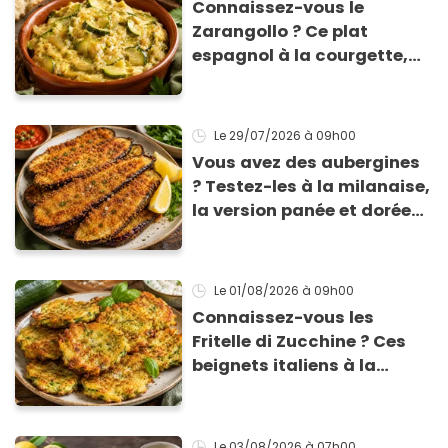
Connaissez-vous le
Zarangollo ? Ce plat
espagnol à la courgette,
prêt en 15 min pour moins
de 3 € !
Le 29/07/2026
à 09h00
Vous avez des aubergines
? Testez-les à la milanaise,
la version panée et dorée
qui change du gratin
classique
Le 01/08/2026
à 09h00
Connaissez-vous les
Fritelle di Zucchine ? Ces
beignets italiens à la
courgette prêts en 10 min
sont un pur délice !
Le 03/08/2026
à 07h00