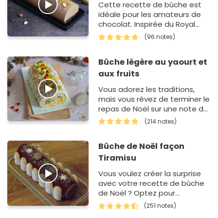
Cette recette de bûche est
idéale pour les amateurs de
chocolat. Inspirée du Royal
Chocolat, cette bûche est
(96 notes)
très facile…
Bûche légère au yaourt et
aux fruits
Vous adorez les traditions,
mais vous rêvez de terminer le
repas de Noël sur une note de
légèreté ? Cette bûche de
(214 notes)
No&eum…
Bûche de Noël façon
Tiramisu
Vous voulez créer la surprise
avec votre recette de bûche
de Noël ? Optez pour
cette variante inspirée du
(251 notes)
tiramisu. Beaucoup plus…